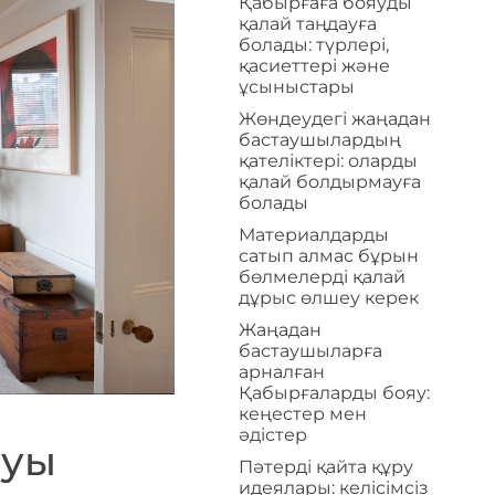
Қабырғаға бояуды
қалай таңдауға
болады: түрлері,
қасиеттері және
ұсыныстары
Жөндеудегі жаңадан
бастаушылардың
қателіктері: оларды
қалай болдырмауға
болады
Материалдарды
сатып алмас бұрын
бөлмелерді қалай
дұрыс өлшеу керек
Жаңадан
бастаушыларға
арналған
Қабырғаларды бояу:
кеңестер мен
әдістер
суы
Пәтерді қайта құру
идеялары: келісімсіз