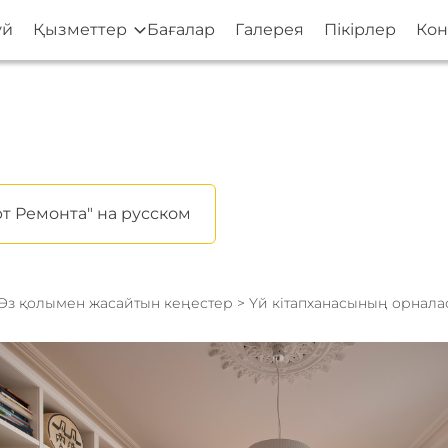
үй
Қызметтер
Бағалар
Галерея
Пікірлер
Кон
т Ремонта" на русском
Өз қолымен жасайтын кеңестер
> Үй кітапханасының орнал