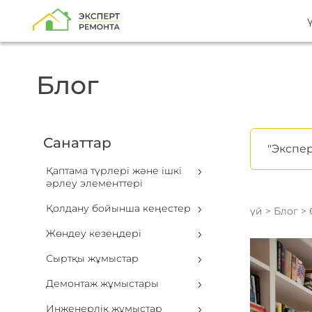
Блог
Санаттар
"Экспер
Қаптама түрлері және ішкі
әрлеу элементтері
Қолдану бойынша кеңестер
үй
>
Блог
>
Жөндеу кезеңдері
Сыртқы жұмыстар
Демонтаж жұмыстары
Инженерлік жұмыстар