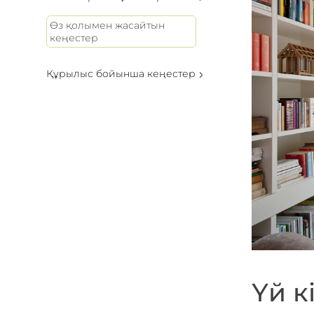
Өз қолымен жасайтын
кеңестер
Құрылыс бойынша кеңестер
Үй к