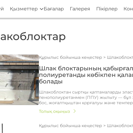
үй
Қызметтер
Бағалар
Галерея
Пікірлер
Кон
лакоблоктар
Құрылыс бойынша кеңестер
>
Шлакоблок
Шлак блоктарының қабырғал
полиуретанды көбікпен қала
болады
Шлакоблоктан сыртқы қаптамаларды эласт
пенополиуретанмен (ППУ) жылыту — бұл
бос, жоғалтқыштан қорғалуы және темпера
Толық оқыңыз
Құрылыс бойынша кеңестер
>
Шлакоблок