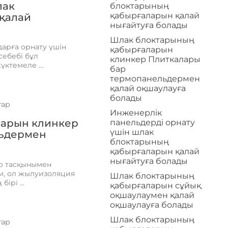
лак
блоктарының
қабырғаларын қалай
қалай
нығайтуға болады
Шлак блоктарының
арға орнату үшін
қабырғаларын
себебі бұл
клинкер Плиткалары
ктемеле ...
бар
термопанельдермен
қалай оқшаулауға
болады
тар
Инженерлік
ларын клинкер
панельдерді орнату
үшін шлак
льдермен
блоктарының
қабырғаларын қалай
нығайтуға болады
р тасқынымен
м, ол жылуизоляция
Шлак блоктарының
ірі ...
қабырғаларын сұйық
оқшаулаумен қалай
оқшаулауға болады
Шлак блоктарының
тар