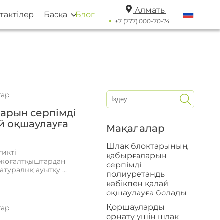
Алматы
тактілер
Басқа
Блог
+7 (777) 000-70-74
тар
арын серпімді
й оқшаулауға
Мақалалар
Шлак блоктарының
икті
қабырғаларын
 жоғалтқыштардан
серпімді
туралық ауытқу ...
полиуретанды
көбікпен қалай
оқшаулауға болады
Қоршауларды
тар
орнату үшін шлак