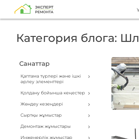
Категория блога: Ш
Санаттар
Қаптама түрлері және ішкі
әрлеу элементтері
Қолдану бойынша кеңестер
Жөндеу кезеңдері
Сыртқы жұмыстар
Демонтаж жұмыстары
Инженерлік жұмыстар