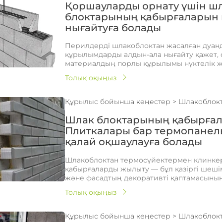
Қоршауларды орнату үшін ш
блоктарының қабырғаларын 
нығайтуға болады
Перилдерді шлакоблоктан жасалған дуанд
құрылымдарды алдын-ала нығайту қажет, 
материалдың порлы құрылымы нүктелік жү
Толық оқыңыз
Құрылыс бойынша кеңестер
>
Шлакоблок
Шлак блоктарының қабырға
Плиткалары бар термопане
қалай оқшаулауға болады
Шлакоблоктан термосүйектермен клинке
қабырғаларды жылыту — бұл қазіргі шеші
және фасадтың декоративті қаптамасының б
Толық оқыңыз
Құрылыс бойынша кеңестер
>
Шлакоблок