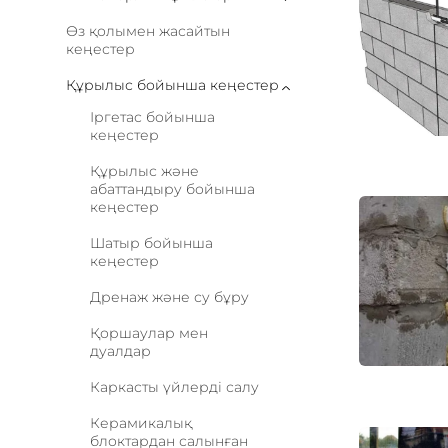
Өз қолымен жасайтын
кеңестер
Құрылыс бойынша кеңестер
Іргетас бойынша
кеңестер
Құрылыс және
абаттандыру бойынша
кеңестер
Шатыр бойынша
кеңестер
Дренаж және су бұру
Қоршаулар мен
дуалдар
Каркасты үйлерді салу
Керамикалық
блоктардан салынған