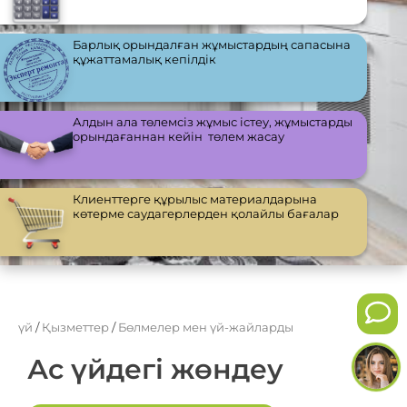
Барлық орындалған жұмыстардың сапасына
құжаттамалық кепілдік
Алдын ала төлемсіз жұмыс істеу, жұмыстарды
орындағаннан кейін төлем жасау
Клиенттерге құрылыс материалдарына
көтерме саудагерлерден қолайлы бағалар
үй
/
Қызметтер
/
Бөлмелер мен үй-жайларды
Ас үйдегі жөндеу