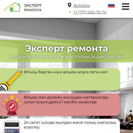
Алматы
+7 (777) 000-70-74
Эксперт ремонта
Алдын ала төлемсіз және толық ашықтықпен
Өтініш берген күні өлшем алуға тегін кел
Өлшеу мен дизайн жасаудан материалды
сатып алуға дейінгі кәсіби кеңестер
24 сағат ішінде жылдам және толық сметалық
есептеу