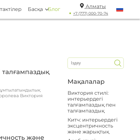
Алматы
тактілер
Басқа
Блог
+7 (777) 000-70-74
і талғампаздық
Мақалалар
, ұмтылатындылық
Виктория стилі:
королева Виктория
интерьердегі
талғампаздық пен
талғампаздық
Китч: интерьердегі
эксцентричность
және жарықтық
ричность және