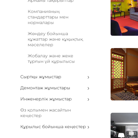
Арнайы тақырыптар
Компанияның
стандарттары мен
нормалары
Жөндеу бойынша
құжаттар және құқықтық
мәселелер
Жобалау және жеке
тұрғын үй құрылысы
Сыртқы жұмыстар
Демонтаж жұмыстары
Инженерлік жұмыстар
Өз қолымен жасайтын
кеңестер
Құрылыс бойынша кеңестер