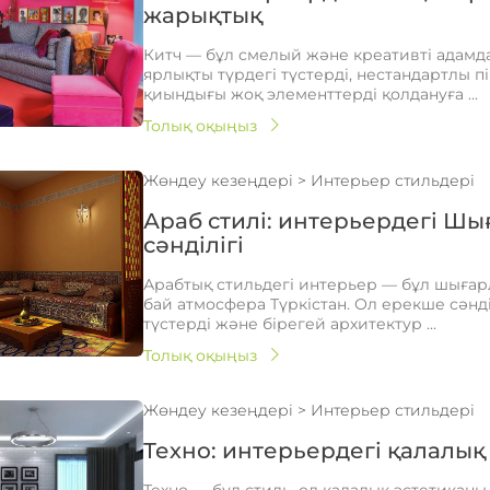
жарықтық
Китч — бұл смелый және креативті адамда
ярлықты түрдегі түстерді, нестандартлы п
қиындығы жоқ элементтерді қолдануға ...
Толық оқыңыз
Жөндеу кезеңдері
>
Интерьер стильдері
Араб стилі: интерьердегі Ш
сәнділігі
Арабтық стильдегі интерьер — бұл шығар
бай атмосфера Түркістан. Ол ерекше сәнді
түстерді және бірегей архитектур ...
Толық оқыңыз
Жөндеу кезеңдері
>
Интерьер стильдері
Техно: интерьердегі қалалық