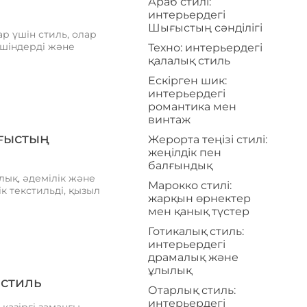
Араб стилі:
интерьердегі
Шығыстың сәнділігі
р үшін стиль, олар
ішіндерді және
Техно: интерьердегі
қалалық стиль
Ескірген шик:
интерьердегі
романтика мен
винтаж
ығыстың
Жерорта теңізі стилі:
жеңілдік пен
балғындық
лық, әдемілік және
Марокко стилі:
к текстильді, қызыл
жарқын өрнектер
мен қанық түстер
Готикалық стиль:
интерьердегі
драмалық және
ұлылық
 стиль
Отарлық стиль:
интерьердегі