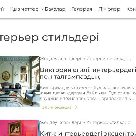
үй
Қызметтер
Бағалар
Галерея
Пікірлер
Кон
терьер стильдері
Жөндеу кезеңдері
>
Интерьер стильдері
Виктория стилі: интерьердег
пен талғампаздық
Викториандық стиль — бұл элеганттылық
және детальдардың байлығы. Бұл стиль, 
дәуіріне вдохновленолған, әріләскерлік ...
Толық оқыңыз
Жөндеу кезеңдері
>
Интерьер стильдері
Китч: интерьердегі эксцент