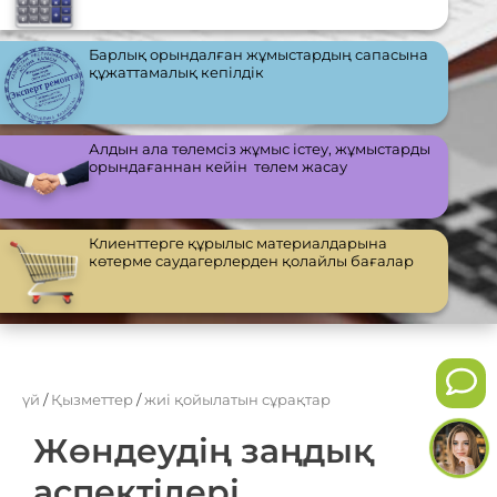
Барлық орындалған жұмыстардың сапасына
құжаттамалық кепілдік
Алдын ала төлемсіз жұмыс істеу, жұмыстарды
орындағаннан кейін төлем жасау
Клиенттерге құрылыс материалдарына
көтерме саудагерлерден қолайлы бағалар
үй
/
Қызметтер
/
жиі қойылатын сұрақтар
Жөндеудің заңдық
аспектілері