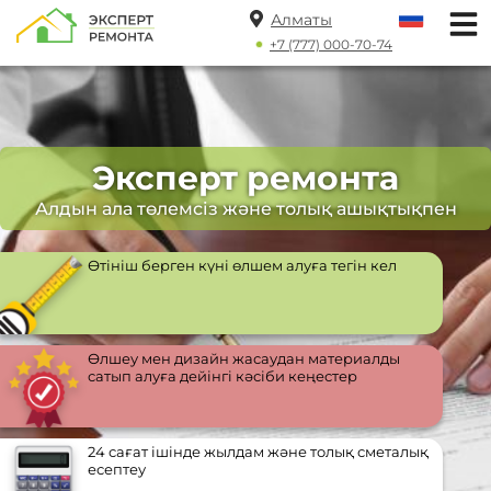
Алматы
+7 (777) 000-70-74
Эксперт ремонта
Алдын ала төлемсіз және толық ашықтықпен
Өтініш берген күні өлшем алуға тегін кел
Өлшеу мен дизайн жасаудан материалды
сатып алуға дейінгі кәсіби кеңестер
24 сағат ішінде жылдам және толық сметалық
есептеу