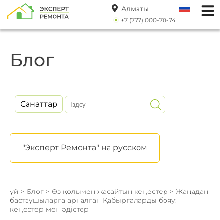
Алматы
+7 (777) 000-70-74
Блог
Санаттар
"Эксперт Ремонта" на русском
үй
>
Блог
>
Өз қолымен жасайтын кеңестер
> Жаңадан
бастаушыларға арналған Қабырғаларды бояу:
кеңестер мен әдістер