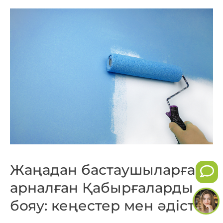
Жаңадан бастаушыларға
арналған Қабырғаларды
бояу: кеңестер мен әдістер