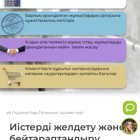
Барлық орындалған жұмыстардың сапасына
құжаттамалық кепілдік
Алдын ала төлемсіз жұмыс істеу, жұмыстарды
орындағаннан кейін төлем жасау
Клиенттерге құрылыс материалдарына
көтерме саудагерлерден қолайлы бағалар
үй
/
Қызметтер
/
Клининг қызметтері
Иістерді желдету және
бейтараптандыру