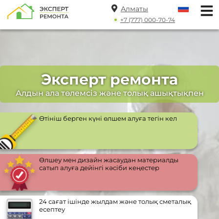
Алматы
+7 (777) 000-70-74
Эксперт ремонта
Алдын ала төлемсіз және толық ашықтықпен
Өтініш берген күні өлшем алуға тегін кел
Өлшеу мен дизайн жасаудан материалды
сатып алуға дейінгі кәсіби кеңестер
24 сағат ішінде жылдам және толық сметалық
есептеу