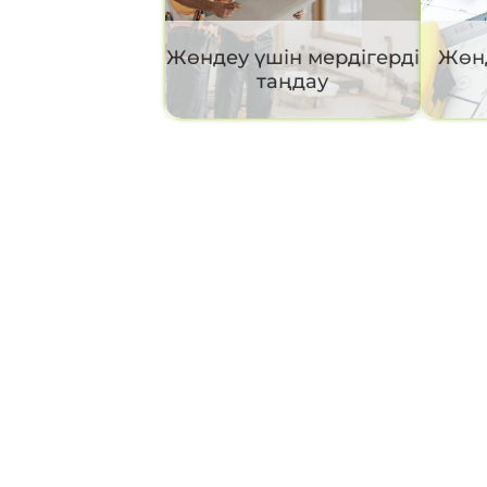
Жөндеу үшін мердігерді
Жөнд
таңдау