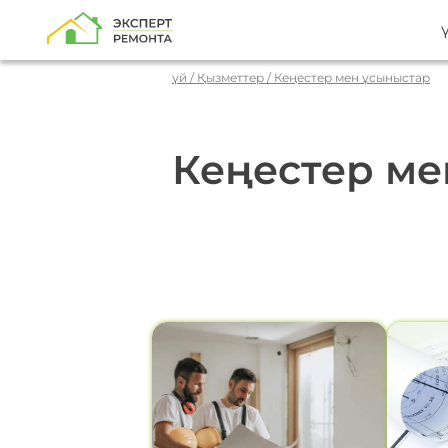
үй
/
Қызметтер
/
Кеңестер мен ұсыныстар
Кеңестер ме