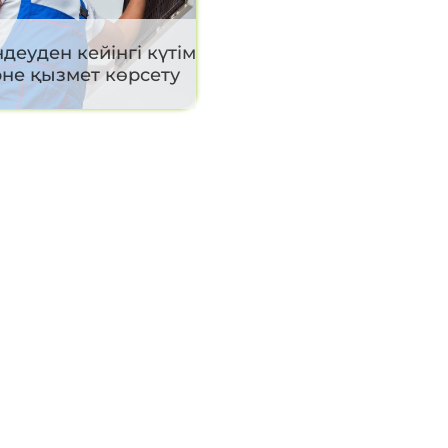
деуден кейінгі күтім
не қызмет көрсету