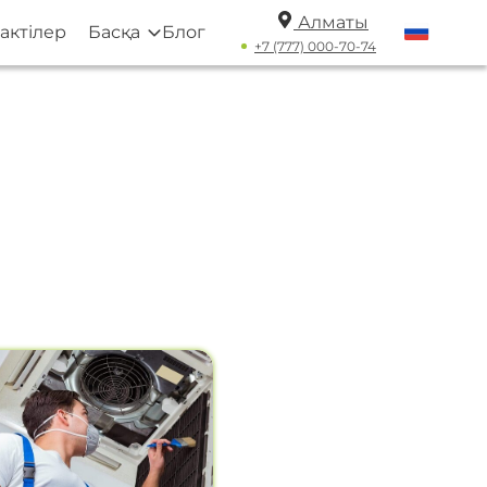
Алматы
актілер
Басқа
Блог
+7 (777) 000-70-74