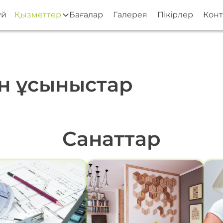
үй
Қызметтер
Бағалар
Галерея
Пікірлер
Конт
н ұсыныстар
Санаттар