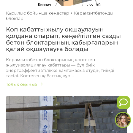
Құрылыс бойынша кеңестер
>
Керамзитбетонды
блоктар
Көп қабатты жылу оқшаулауын
қолдана отырып, кеңейтілген сазды
бетон блоктарының қабырғаларын
қалай оқшаулауға болады
Керамзитобетон блоктарының көптеген
жылуизоляциялау қабаттары — бұл биік
энергоэффективтілікке қамтамасыз етудің тиімді
тәсілі. Көптеген қабаттық құр ...
Толық оқыңыз