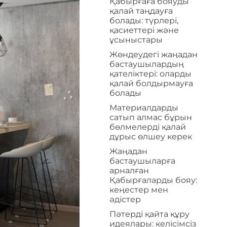
Қабырғаға бояуды
қалай таңдауға
болады: түрлері,
қасиеттері және
ұсыныстары
Жөндеудегі жаңадан
бастаушылардың
қателіктері: оларды
қалай болдырмауға
болады
Материалдарды
сатып алмас бұрын
бөлмелерді қалай
дұрыс өлшеу керек
Жаңадан
бастаушыларға
арналған
Қабырғаларды бояу:
кеңестер мен
әдістер
Пәтерді қайта құру
идеялары: келісімсіз