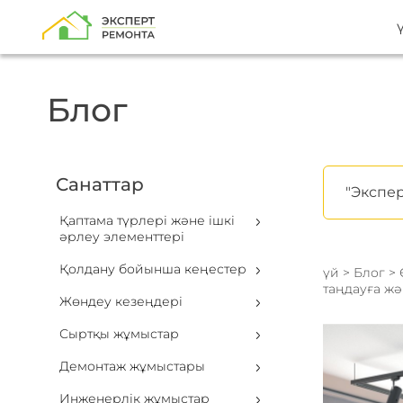
Блог
Санаттар
"Экспер
Қаптама түрлері және ішкі
әрлеу элементтері
Қолдану бойынша кеңестер
үй
>
Блог
>
таңдауға жә
Жөндеу кезеңдері
Сыртқы жұмыстар
Демонтаж жұмыстары
Инженерлік жұмыстар