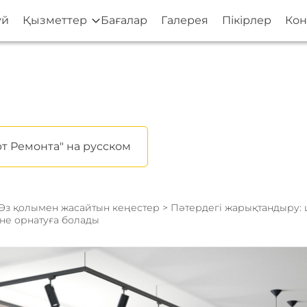
үй
Қызметтер
Бағалар
Галерея
Пікірлер
Кон
т Ремонта" на русском
Өз қолымен жасайтын кеңестер
> Пәтердегі жарықтандыру:
не орнатуға болады