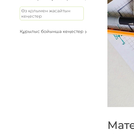
Өз қолымен жасайтын
кеңестер
Құрылыс бойынша кеңестер
Мат