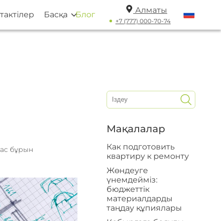
Алматы
тактілер
Басқа
Блог
+7 (777) 000-70-74
Мақалалар
Как подготовить
ас бұрын
квартиру к ремонту
Жөндеуге
үнемдейміз:
бюджеттік
материалдарды
таңдау құпиялары