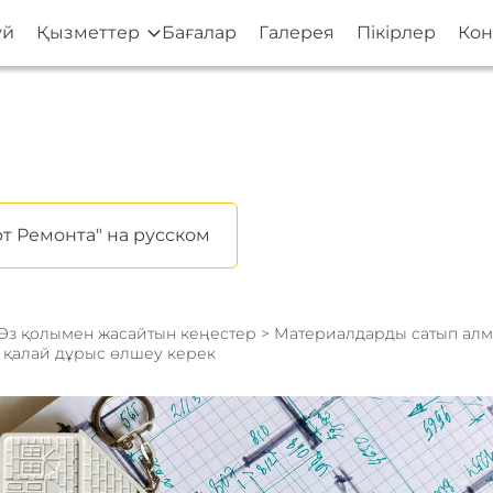
үй
Қызметтер
Бағалар
Галерея
Пікірлер
Кон
т Ремонта" на русском
Өз қолымен жасайтын кеңестер
> Материалдарды сатып алм
 қалай дұрыс өлшеу керек