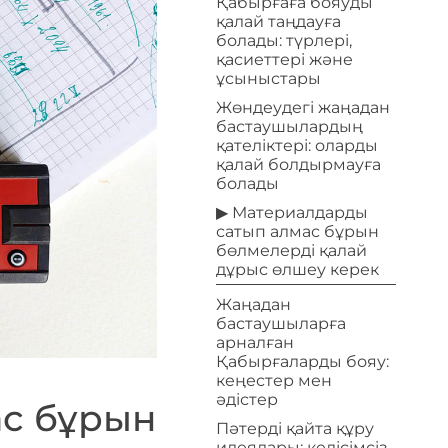
Қабырғаға бояуды
қалай таңдауға
болады: түрлері,
қасиеттері және
ұсыныстары
Жөндеудегі жаңадан
бастаушылардың
қателіктері: оларды
қалай болдырмауға
болады
▶ Материалдарды
сатып алмас бұрын
бөлмелерді қалай
дұрыс өлшеу керек
Жаңадан
бастаушыларға
арналған
Қабырғаларды бояу:
кеңестер мен
әдістер
с бұрын
Пәтерді қайта құру
идеялары: келісімсіз