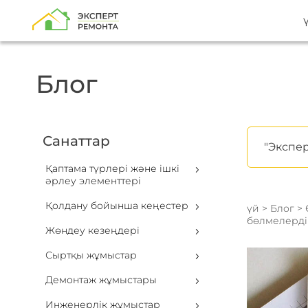
Блог
Санаттар
"Экспер
Қаптама түрлері және ішкі
әрлеу элементтері
Қолдану бойынша кеңестер
үй
>
Блог
>
бөлмелерді
Жөндеу кезеңдері
Сыртқы жұмыстар
Демонтаж жұмыстары
Инженерлік жұмыстар