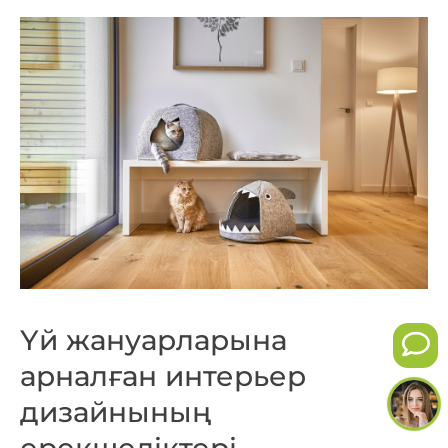
Үй жануарларына
арналған интерьер
дизайнының
ерекшеліктері