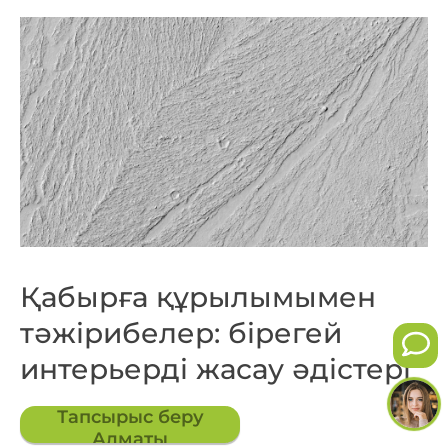
Қабырға құрылымымен
тәжірибелер: бірегей
интерьерді жасау әдістері
Тапсырыс беру
Алматы