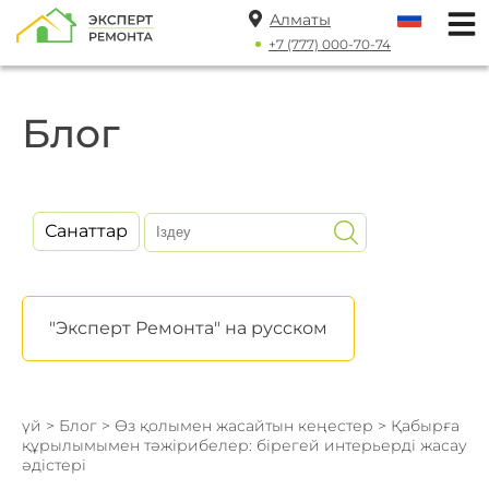
Алматы
+7 (777) 000-70-74
Блог
Санаттар
"Эксперт Ремонта" на русском
үй
>
Блог
>
Өз қолымен жасайтын кеңестер
> Қабырға
құрылымымен тәжірибелер: бірегей интерьерді жасау
әдістері