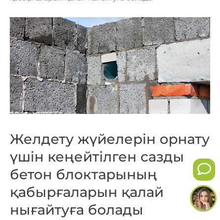
Желдету жүйелерін орнату
үшін кеңейтілген сазды
бетон блоктарының
қабырғаларын қалай
нығайтуға болады