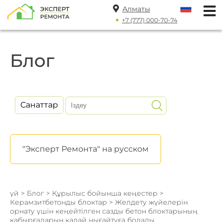
Алматы
+7 (777) 000-70-74
Блог
Санаттар
"Эксперт Ремонта" на русском
үй
>
Блог
>
Құрылыс бойынша кеңестер
>
Керамзитбетонды блоктар
> Желдету жүйелерін
орнату үшін кеңейтілген сазды бетон блоктарының
қабырғаларын қалай нығайтуға болады