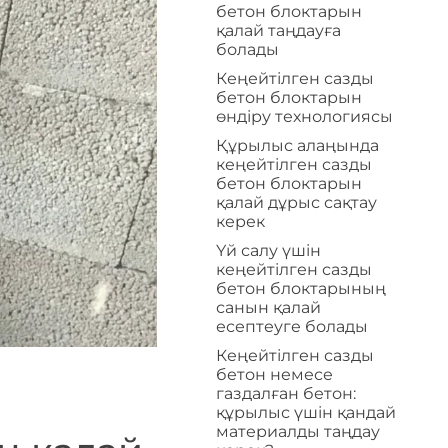
бетон блоктарын
қалай таңдауға
болады
Кеңейтілген сазды
бетон блоктарын
өндіру технологиясы
Құрылыс алаңында
кеңейтілген сазды
бетон блоктарын
қалай дұрыс сақтау
керек
Үй салу үшін
кеңейтілген сазды
бетон блоктарының
санын қалай
есептеуге болады
Кеңейтілген сазды
бетон немесе
газдалған бетон:
құрылыс үшін қандай
материалды таңдау