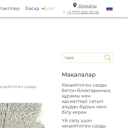
Алматы
тактілер
Басқа
Блог
+7 (777) 000-70-74
Мақалалар
Кеңейтілген сазды
Кеңейтілген сазды
бетон блоктарының
құрамы мен
қасиеттері: сатып
алудан бұрын нені
білу керек
Үй салу үшін
кеңейтілген сазды