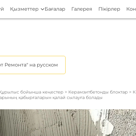
үй
Қызметтер
Бағалар
Галерея
Пікірлер
Кон
т Ремонта" на русском
Құрылыс бойынша кеңестер
>
Керамзитбетонды блоктар
> 
тарының қабырғаларын қалай сылауға болады