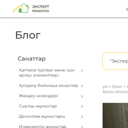
Блог
Санаттар
"Экспер
Қаптама түрлері және ішкі
әрлеу элементтері
Қолдану бойынша кеңестер
үй
>
Блог
>
бетон блок
Жөндеу кезеңдері
Сыртқы жұмыстар
Демонтаж жұмыстары
Инженерлік жұмыстар