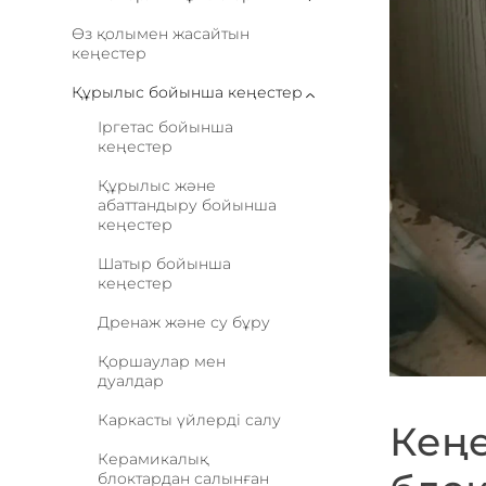
Өз қолымен жасайтын
кеңестер
Құрылыс бойынша кеңестер
Іргетас бойынша
кеңестер
Құрылыс және
абаттандыру бойынша
кеңестер
Шатыр бойынша
кеңестер
Дренаж және су бұру
Қоршаулар мен
дуалдар
Каркасты үйлерді салу
Кеңе
Керамикалық
блоктардан салынған