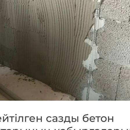
йтілген сазды бетон