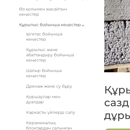
Өз қолымен жасайтын
кеңестер
Құрылыс бойынша кеңестер
Іргетас бойынша
кеңестер
Құрылыс және
абаттандыру бойынша
кеңестер
Шатыр бойынша
кеңестер
Құры
Дренаж және су бұру
Қоршаулар мен
сазд
дуалдар
дұры
Каркасты үйлерді салу
Керамикалық
блоктардан салынған