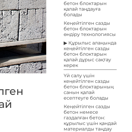
бетон блоктарын
қалай таңдауға
болады
Кеңейтілген сазды
бетон блоктарын
өндіру технологиясы
▶ Құрылыс алаңында
кеңейтілген сазды
бетон блоктарын
қалай дұрыс сақтау
керек
Үй салу үшін
кеңейтілген сазды
бетон блоктарының
лген
санын қалай
есептеуге болады
ай
Кеңейтілген сазды
бетон немесе
газдалған бетон:
құрылыс үшін қандай
материалды таңдау