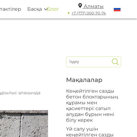
Алматы
тактілер
Басқа
Блог
+7 (777) 000-70-74
Мақалалар
Кеңейтілген сазды
Құрылыс алаңында
бетон блоктарының
құрамы мен
қасиеттері: сатып
алудан бұрын нені
білу керек
Үй салу үшін
кеңейтілген сазды