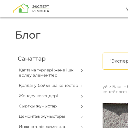
Блог
Санаттар
"Экспер
Қаптама түрлері және ішкі
әрлеу элементтері
Қолдану бойынша кеңестер
үй
>
Блог
>
кеңейтілген
Жөндеу кезеңдері
Сыртқы жұмыстар
Демонтаж жұмыстары
Инженерлік жұмыстар