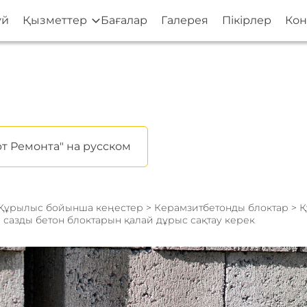
үй
Қызметтер
Бағалар
Галерея
Пікірлер
Кон
т Ремонта" на русском
Құрылыс бойынша кеңестер
>
Керамзитбетонды блоктар
> 
 сазды бетон блоктарын қалай дұрыс сақтау керек