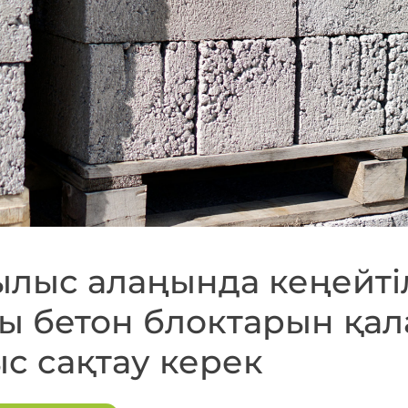
лыс алаңында кеңейті
ы бетон блоктарын қал
с сақтау керек