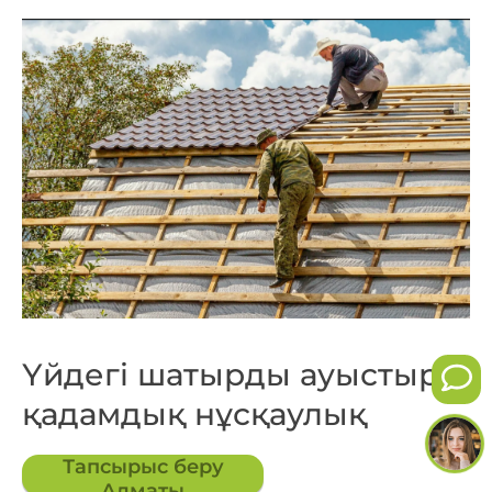
Үйдегі шатырды ауыстыру:
қадамдық нұсқаулық
Тапсырыс беру
Алматы