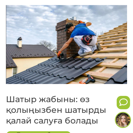
Шатыр жабыны: өз
қолыңызбен шатырды
қалай салуға болады