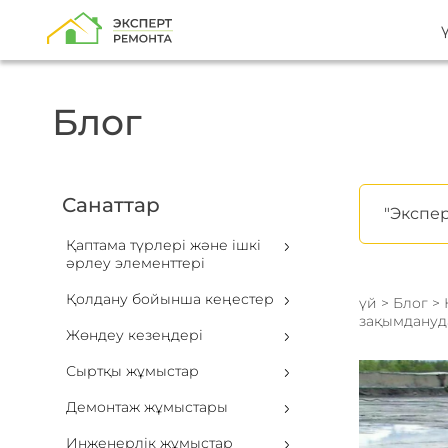
Блог
Санаттар
"Экспер
Қаптама түрлері және ішкі
әрлеу элементтері
Қолдану бойынша кеңестер
үй
>
Блог
>
зақымдануд
Жөндеу кезеңдері
Сыртқы жұмыстар
Демонтаж жұмыстары
Инженерлік жұмыстар