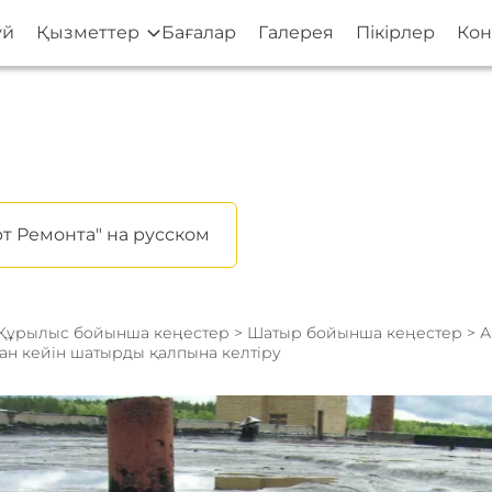
үй
Қызметтер
Бағалар
Галерея
Пікірлер
Кон
т Ремонта" на русском
Құрылыс бойынша кеңестер
>
Шатыр бойынша кеңестер
> 
ан кейін шатырды қалпына келтіру