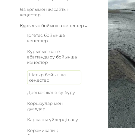
Өз қолымен жасайтын
кеңестер
Құрылыс бойынша кеңестер
Іргетас бойынша
кеңестер
Құрылыс және
абаттандыру бойынша
кеңестер
Шатыр бойынша
кеңестер
Дренаж және су бұру
Қоршаулар мен
дуалдар
Каркасты үйлерді салу
Керамикалық