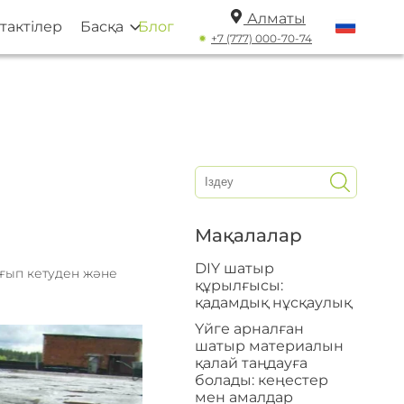
Алматы
тактілер
Басқа
Блог
+7 (777) 000-70-74
Мақалалар
DIY шатыр
Ағып кетуден және
құрылғысы:
қадамдық нұсқаулық
Үйге арналған
шатыр материалын
қалай таңдауға
болады: кеңестер
мен амалдар