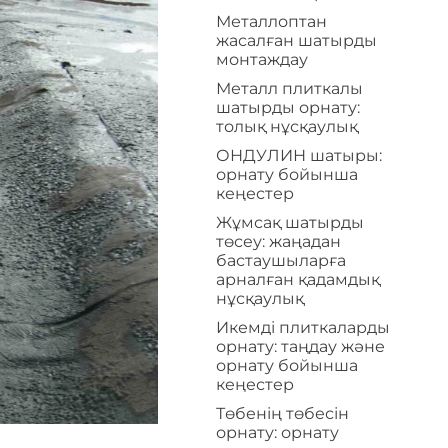
Металлоптан
жасалған шатырды
монтаждау
Металл плиткалы
шатырды орнату:
толық нұсқаулық
ОНДУЛИН шатыры:
орнату бойынша
кеңестер
Жұмсақ шатырды
төсеу: жаңадан
бастаушыларға
арналған қадамдық
нұсқаулық
Икемді плиткаларды
орнату: таңдау және
орнату бойынша
кеңестер
Төбенің төбесін
орнату: орнату