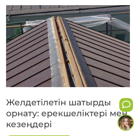
Желдетілетін шатырды
орнату: ерекшеліктері мен
кезеңдері