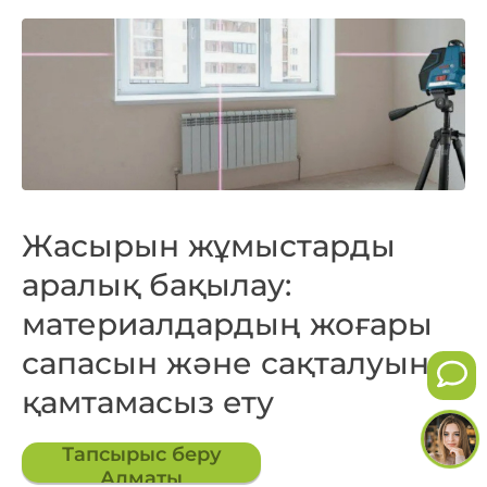
Жасырын жұмыстарды
аралық бақылау:
материалдардың жоғары
сапасын және сақталуын
қамтамасыз ету
Тапсырыс беру
Алматы