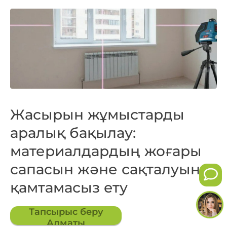
Жасырын жұмыстарды
аралық бақылау:
материалдардың жоғары
сапасын және сақталуын
қамтамасыз ету
Тапсырыс беру
Алматы