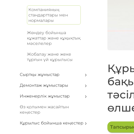
Компанияның
стандарттары мен
нормалары
Жөндеу бойынша
құжаттар және құқықтық
мәселелер
Жобалау және жеке
тұрғын үй құрылысы
Құр
Сыртқы жұмыстар
бақ
Демонтаж жұмыстары
тәсі
Инженерлік жұмыстар
өлше
Өз қолымен жасайтын
кеңестер
Құрылыс бойынша кеңестер
Тапсыры