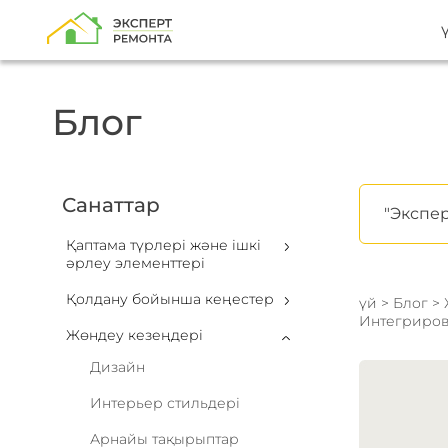
Блог
Санаттар
"Экспер
Қаптама түрлері және ішкі
әрлеу элементтері
Қолдану бойынша кеңестер
үй
>
Блог
>
Интегриров
Жөндеу кезеңдері
Дизайн
Интерьер стильдері
Арнайы тақырыптар