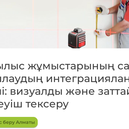
ылыс жұмыстарының с
ылаудың интеграцияла
лі: визуалды және затта
уіш тексеру
с беру Алматы