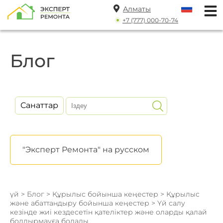
Алматы
+7 (777) 000-70-74
Блог
Санаттар
"Эксперт Ремонта" на русском
үй
>
Блог
>
Құрылыс бойынша кеңестер
>
Құрылыс
және абаттандыру бойынша кеңестер
> Үй салу
кезінде жиі кездесетін қателіктер және оларды қалай
болдырмауға болады