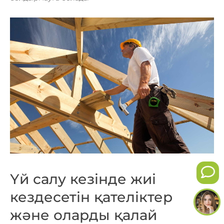
Үй салу кезінде жиі
кездесетін қателіктер
және оларды қалай