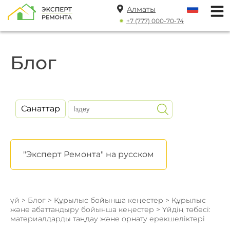
Алматы
+7 (777) 000-70-74
Блог
Санаттар
"Эксперт Ремонта" на русском
үй
>
Блог
>
Құрылыс бойынша кеңестер
>
Құрылыс
және абаттандыру бойынша кеңестер
> Үйдің төбесі:
материалдарды таңдау және орнату ерекшеліктері