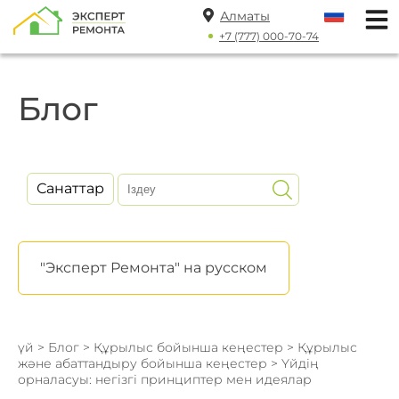
Алматы
+7 (777) 000-70-74
Блог
Санаттар
"Эксперт Ремонта" на русском
үй
>
Блог
>
Құрылыс бойынша кеңестер
>
Құрылыс
және абаттандыру бойынша кеңестер
> Үйдің
орналасуы: негізгі принциптер мен идеялар