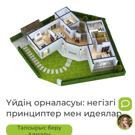
Үйдің орналасуы: негізгі
принциптер мен идеялар
Тапсырыс беру
Алматы