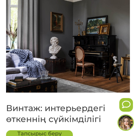
Винтаж: интерьердегі
өткеннің сүйкімділігі
Тапсырыс беру