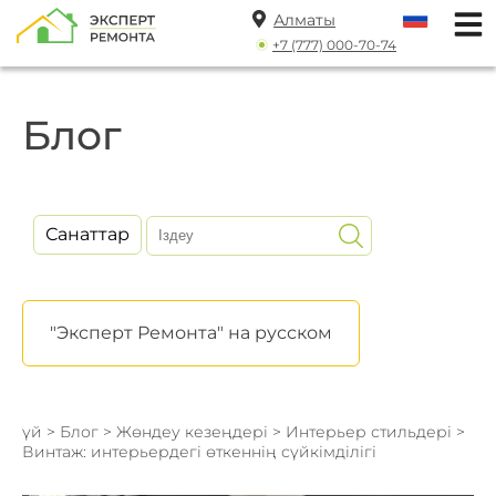
Алматы
+7 (777) 000-70-74
Блог
Санаттар
"Эксперт Ремонта" на русском
үй
>
Блог
>
Жөндеу кезеңдері
>
Интерьер стильдері
>
Винтаж: интерьердегі өткеннің сүйкімділігі