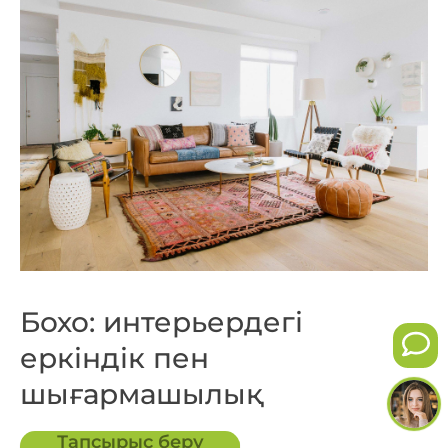
Бохо: интерьердегі
еркіндік пен
шығармашылық
Тапсырыс беру