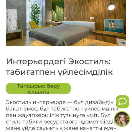
Интерьердегі Экостиль:
табиғатпен үйлесімділік
Тапсырыс беру
Алматы
Экостиль интерьерде — бұл дизайндік
бағыт емес, бұл табиғатпен үйлесімділік
пен жауапкершілік тұтынуға үміт. Бұл
стиль табиғи ресурстарға құрмет білдіреді
және үйде сауықтық және қанатты әуен