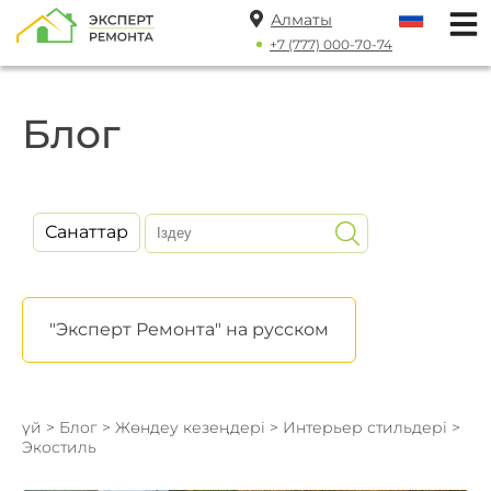
Алматы
+7 (777) 000-70-74
Блог
Санаттар
"Эксперт Ремонта" на русском
үй
>
Блог
>
Жөндеу кезеңдері
>
Интерьер стильдері
>
Экостиль