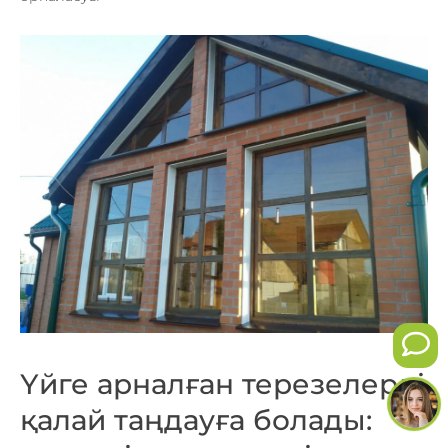
Үйге арналған терезелерді
қалай таңдауға болады: