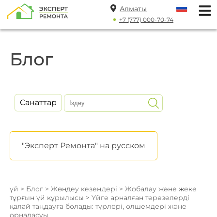
Алматы
+7 (777) 000-70-74
Блог
Санаттар
"Эксперт Ремонта" на русском
үй
>
Блог
>
Жөндеу кезеңдері
>
Жобалау және жеке
тұрғын үй құрылысы
> Үйге арналған терезелерді
қалай таңдауға болады: түрлері, өлшемдері және
орналасуы