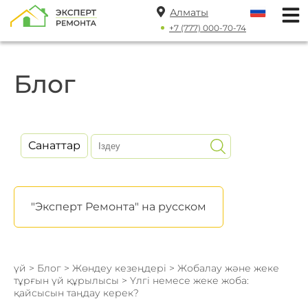
Алматы
+7 (777) 000-70-74
Блог
Санаттар
"Эксперт Ремонта" на русском
үй
>
Блог
>
Жөндеу кезеңдері
>
Жобалау және жеке
тұрғын үй құрылысы
> Үлгі немесе жеке жоба:
қайсысын таңдау керек?