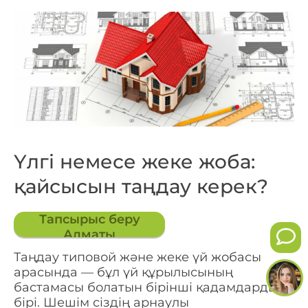
Үлгі немесе жеке жоба:
қайсысын таңдау керек?
Тапсырыс беру
Алматы
Таңдау типовой және жеке үй жобасы
арасында — бұл үй құрылысының
бастамасы болатын бірінші қадамдардың
бірі. Шешім сіздің арнаулы