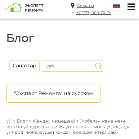
Алматы
+7 (777) 000-70-74
Блог
Санаттар
"Эксперт Ремонта" на русском
үй
>
Блог
>
Жөндеу кезеңдері
>
Жобалау және жеке
тұрғын үй құрылысы
> Жауын-шашын мол аудандарда
үйлерді жобалаудың қандай ерекшеліктері бар?