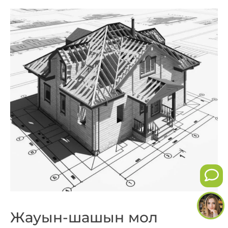
Жауын-шашын мол