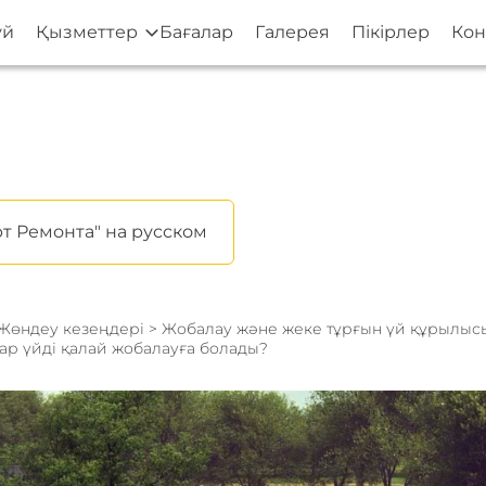
үй
Қызметтер
Бағалар
Галерея
Пікірлер
Кон
т Ремонта" на русском
Жөндеу кезеңдері
>
Жобалау және жеке тұрғын үй құрылы
бар үйді қалай жобалауға болады?