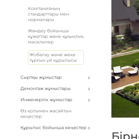
Компанияның
стандарттары мен
нормалары
Жөндеу бойынша
құжаттар және құқықтық
мәселелер
Жобалау және жеке
тұрғын үй құрылысы
Сыртқы жұмыстар
Демонтаж жұмыстары
Инженерлік жұмыстар
Өз қолымен жасайтын
кеңестер
Құрылыс бойынша кеңестер
Бірн