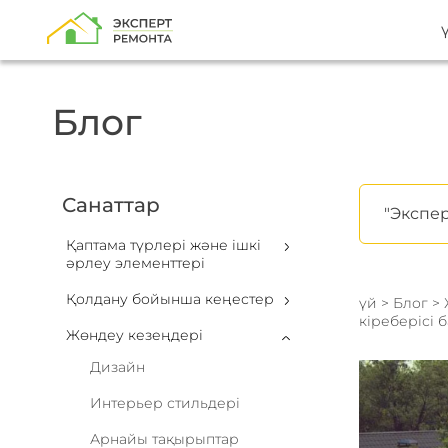
Блог
Санаттар
"Экспер
Қаптама түрлері және ішкі
әрлеу элементтері
Қолдану бойынша кеңестер
үй
>
Блог
>
кіреберісі 
Жөндеу кезеңдері
Дизайн
Интерьер стильдері
Арнайы тақырыптар