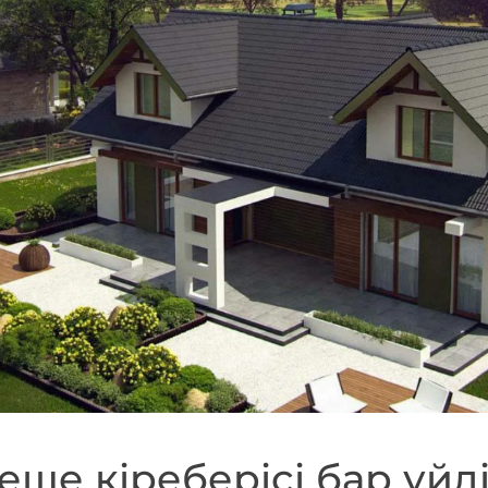
еше кіреберісі бар үйд