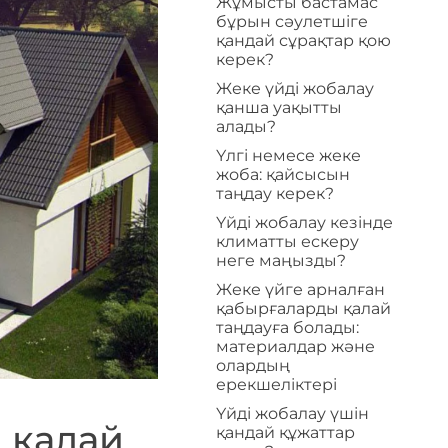
Жұмысты бастамас
бұрын сәулетшіге
қандай сұрақтар қою
керек?
Жеке үйді жобалау
қанша уақытты
алады?
Үлгі немесе жеке
жоба: қайсысын
таңдау керек?
Үйді жобалау кезінде
климатты ескеру
неге маңызды?
Жеке үйге арналған
қабырғаларды қалай
таңдауға болады:
материалдар және
олардың
ерекшеліктері
Үйді жобалау үшін
і қалай
қандай құжаттар