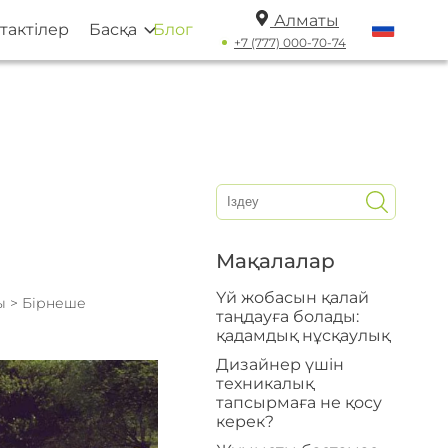
Алматы
тактілер
Басқа
Блог
+7 (777) 000-70-74
Мақалалар
Үй жобасын қалай
сы
> Бірнеше
таңдауға болады:
қадамдық нұсқаулық
Дизайнер үшін
техникалық
тапсырмаға не қосу
керек?