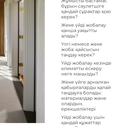
Жұмысты бастамас
бұрын сәулетшіге
қандай сұрақтар қою
керек?
Жеке үйді жобалау
қанша уақытты
алады?
Үлгі немесе жеке
жоба: қайсысын
таңдау керек?
Үйді жобалау кезінде
климатты ескеру
неге маңызды?
Жеке үйге арналған
қабырғаларды қалай
таңдауға болады:
материалдар және
олардың
ерекшеліктері
Үйді жобалау үшін
қандай құжаттар