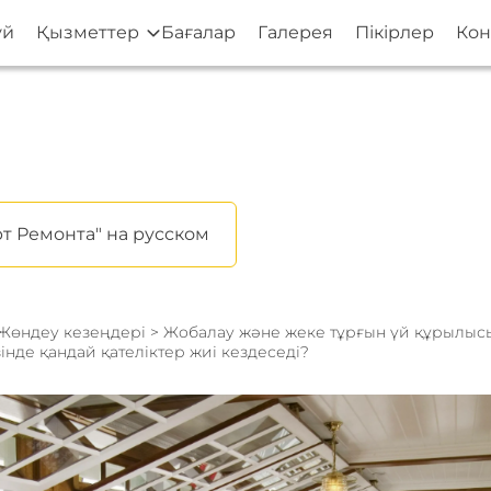
үй
Қызметтер
Бағалар
Галерея
Пікірлер
Кон
т Ремонта" на русском
Жөндеу кезеңдері
>
Жобалау және жеке тұрғын үй құрылы
інде қандай қателіктер жиі кездеседі?