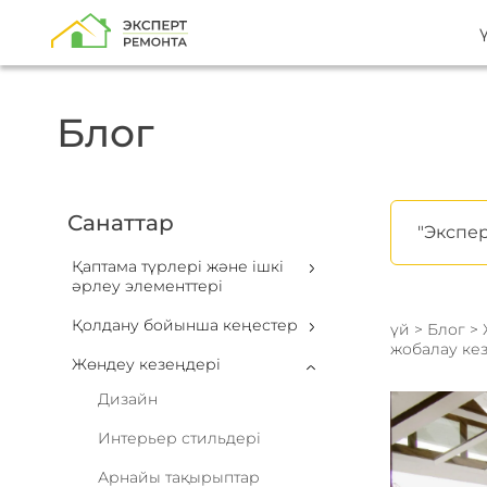
Блог
Санаттар
"Экспер
Қаптама түрлері және ішкі
әрлеу элементтері
Қолдану бойынша кеңестер
үй
>
Блог
>
жобалау кез
Жөндеу кезеңдері
Дизайн
Интерьер стильдері
Арнайы тақырыптар