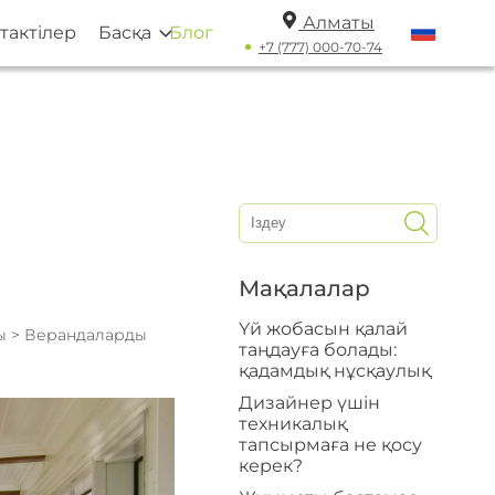
Алматы
тактілер
Басқа
Блог
+7 (777) 000-70-74
Мақалалар
Үй жобасын қалай
сы
> Верандаларды
таңдауға болады:
қадамдық нұсқаулық
Дизайнер үшін
техникалық
тапсырмаға не қосу
керек?