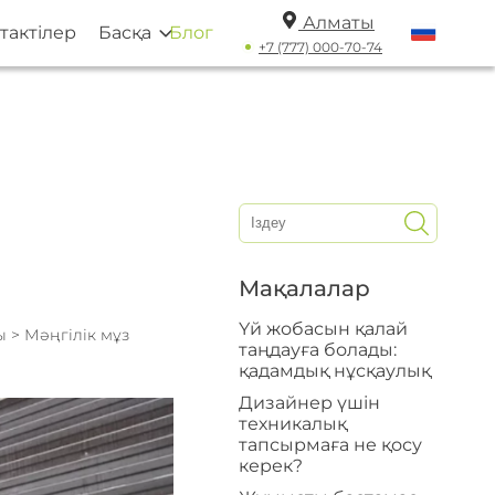
Алматы
тактілер
Басқа
Блог
+7 (777) 000-70-74
Мақалалар
Үй жобасын қалай
сы
> Мәңгілік мұз
таңдауға болады:
қадамдық нұсқаулық
Дизайнер үшін
техникалық
тапсырмаға не қосу
керек?