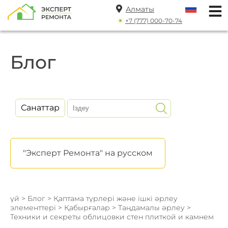
Алматы
+7 (777) 000-70-74
Блог
Санаттар
"Эксперт Ремонта" на русском
үй
>
Блог
>
Қаптама түрлері және ішкі әрлеу
элементтері
>
Қабырғалар
>
Таңдамалы әрлеу
>
Техники и секреты облицовки стен плиткой и камнем