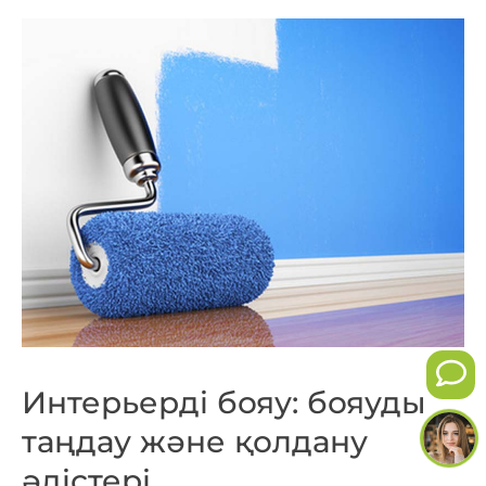
Интерьерді бояу: бояуды
таңдау және қолдану
әдістері