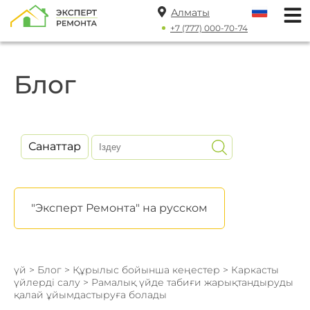
Алматы
+7 (777) 000-70-74
Блог
Санаттар
"Эксперт Ремонта" на русском
үй
>
Блог
>
Құрылыс бойынша кеңестер
>
Каркасты
үйлерді салу
> Рамалық үйде табиғи жарықтандыруды
қалай ұйымдастыруға болады