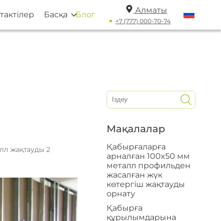
Алматы
тактілер
Басқа
Блог
+7 (777) 000-70-74
Мақалалар
Қабырғаларға
лл жақтауды 2
арналған 100x50 мм
металл профильден
жасалған жүк
көтергіш жақтауды
орнату
Қабырға
құрылымдарына