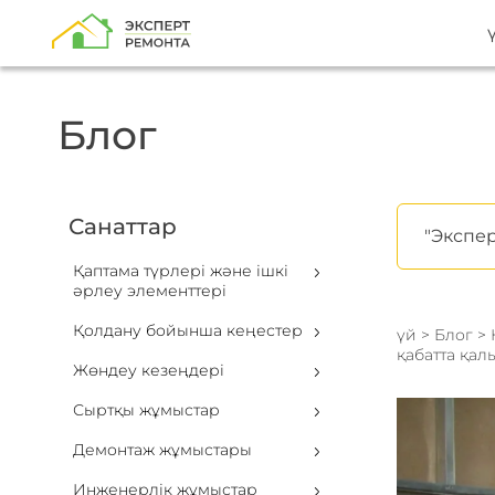
Блог
Санаттар
"Экспер
Қаптама түрлері және ішкі
әрлеу элементтері
Қолдану бойынша кеңестер
үй
>
Блог
>
қабатта қал
Жөндеу кезеңдері
Сыртқы жұмыстар
Демонтаж жұмыстары
Инженерлік жұмыстар