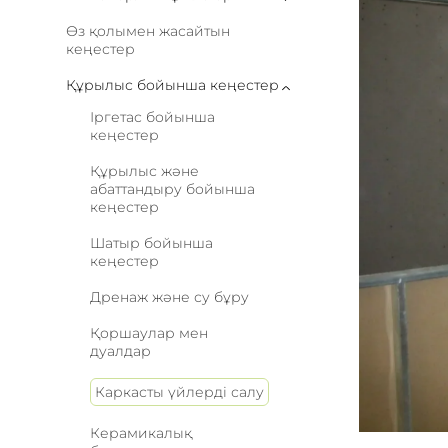
Өз қолымен жасайтын
кеңестер
Құрылыс бойынша кеңестер
Іргетас бойынша
кеңестер
Құрылыс және
абаттандыру бойынша
кеңестер
Шатыр бойынша
кеңестер
Дренаж және су бұру
Қоршаулар мен
дуалдар
Каркасты үйлерді салу
Керамикалық