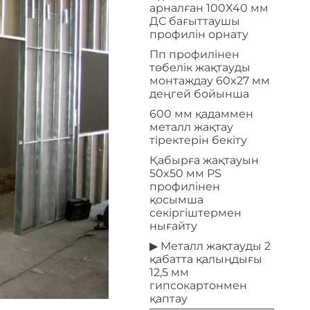
арналған 100X40 мм
ДС бағыттаушы
профилін орнату
Пп профилінен
төбелік жақтауды
монтаждау 60x27 мм
деңгей бойынша
600 мм қадаммен
металл жақтау
тіректерін бекіту
Қабырға жақтауын
50x50 мм PS
профилінен
қосымша
секіргіштермен
нығайту
▶ Металл жақтауды 2
қабатта қалыңдығы
12,5 мм
гипсокартонмен
қаптау