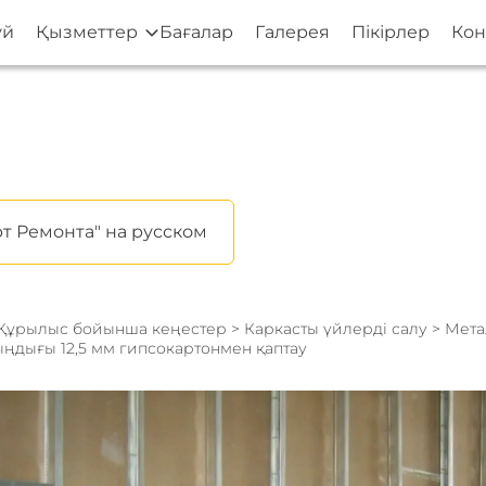
үй
Қызметтер
Бағалар
Галерея
Пікірлер
Кон
т Ремонта" на русском
Құрылыс бойынша кеңестер
>
Каркасты үйлерді салу
> Мета
ыңдығы 12,5 мм гипсокартонмен қаптау