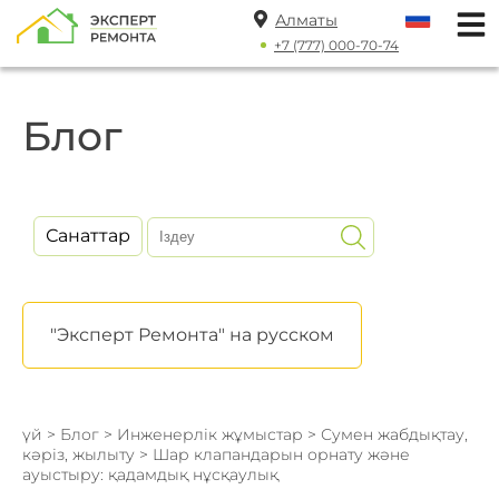
Алматы
+7 (777) 000-70-74
Блог
Санаттар
"Эксперт Ремонта" на русском
үй
>
Блог
>
Инженерлік жұмыстар
>
Сумен жабдықтау,
кәріз, жылыту
> Шар клапандарын орнату және
ауыстыру: қадамдық нұсқаулық