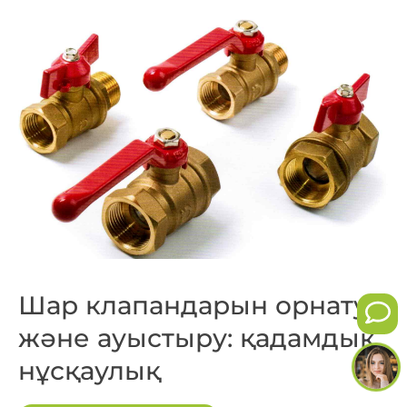
Шар клапандарын орнату
және ауыстыру: қадамдық
нұсқаулық