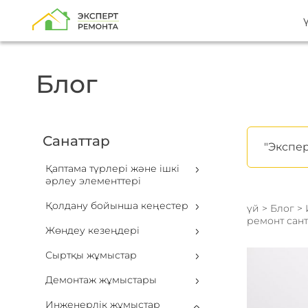
Блог
Санаттар
"Экспер
Қаптама түрлері және ішкі
әрлеу элементтері
Қолдану бойынша кеңестер
үй
>
Блог
>
ремонт сан
Жөндеу кезеңдері
Сыртқы жұмыстар
Демонтаж жұмыстары
Инженерлік жұмыстар