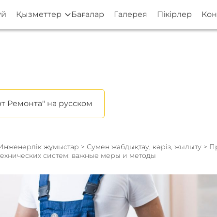
үй
Қызметтер
Бағалар
Галерея
Пікірлер
Кон
т Ремонта" на русском
Инженерлік жұмыстар
>
Сумен жабдықтау, кәріз, жылыту
> П
технических систем: важные меры и методы