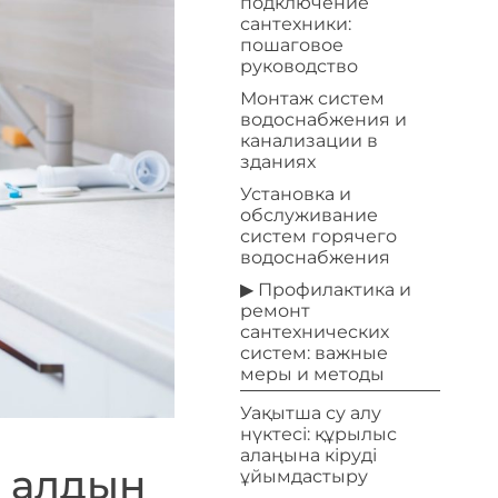
подключение
сантехники:
пошаговое
руководство
Монтаж систем
водоснабжения и
канализации в
зданиях
Установка и
обслуживание
систем горячего
водоснабжения
▶ Профилактика и
ремонт
сантехнических
систем: важные
меры и методы
Уақытша су алу
нүктесі: құрылыс
алаңына кіруді
 алдын
ұйымдастыру