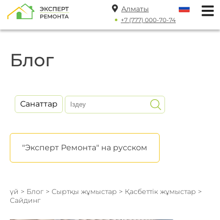
Алматы
+7 (777) 000-70-74
Блог
Санаттар
"Эксперт Ремонта" на русском
үй
>
Блог
>
Сыртқы жұмыстар
>
Қасбеттік жұмыстар
>
Сайдинг