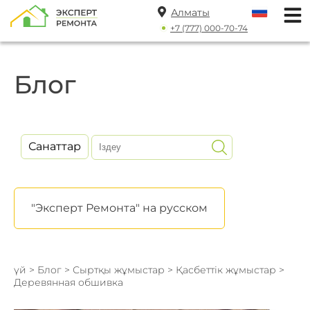
Алматы
+7 (777) 000-70-74
Блог
Санаттар
"Эксперт Ремонта" на русском
үй
>
Блог
>
Сыртқы жұмыстар
>
Қасбеттік жұмыстар
>
Деревянная обшивка