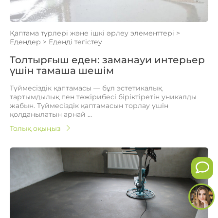
Қаптама түрлері және ішкі әрлеу элементтері
>
Едендер
>
Еденді тегістеу
Толтырғыш еден: заманауи интерьер
үшін тамаша шешім
Түймесіздік қаптамасы — бұл эстетикалық
тартымдылық пен тәжірибесі біріктіретін уникалды
жабын. Түймесіздік қаптамасын торлау үшін
қолданылатын арнай ...
Толық оқыңыз