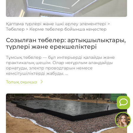
Қаптама түрлері және ішкі әрлеу элементтері
>
Төбелер
>
Керме төбелер бойынша кеңестер
Созылған төбелер: артықшылықтары,
түрлері және ерекшеліктері
Тұмсық төбелер — бұл интерьерді қалайды және
практикалық шешім. Олар неғұрлым алаңдайды
орнатуды, электр проводтарын немесе
кемсітушіліктерді жабуды. ...
Толық оқыңыз