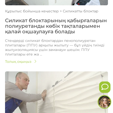
Құрылыс бойынша кеңестер
>
Силикатты блоктар
Силикат блоктарының қабырғаларын
полиуретанды көбік тақталарымен
қалай оқшаулауға болады
Стендерді силикат блоктардан пенополиуретан
плиталары (ППУ) арқылы жылыту — бұл үйдің тиімді
жылуизоляциясы үшін заманауи шешім. ППУ
плиталары өте жа ...
Толық оқыңыз