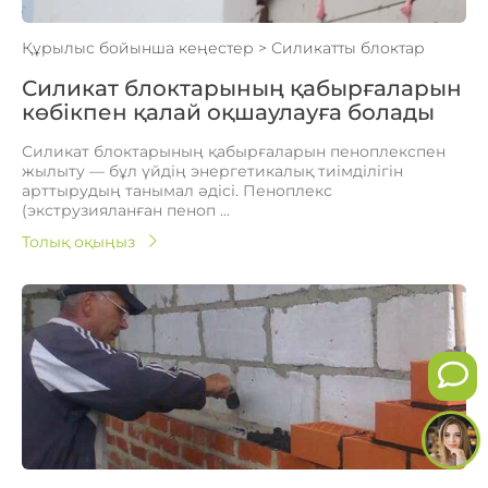
Құрылыс бойынша кеңестер
>
Силикатты блоктар
Силикат блоктарының қабырғаларын
көбікпен қалай оқшаулауға болады
Силикат блоктарының қабырғаларын пеноплекспен
жылыту — бұл үйдің энергетикалық тиімділігін
арттырудың танымал әдісі. Пеноплекс
(экструзияланған пеноп ...
Толық оқыңыз