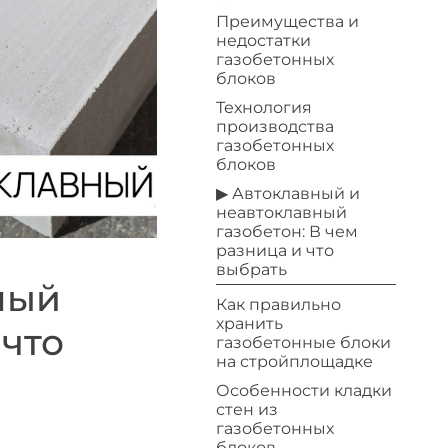
Преимущества и
недостатки
газобетонных
блоков
Технология
производства
газобетонных
блоков
▶ Автоклавный и
неавтоклавный
газобетон: В чем
разница и что
выбрать
ный
Как правильно
хранить
 что
газобетонные блоки
на стройплощадке
Особенности кладки
стен из
газобетонных
блоков