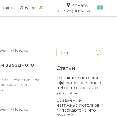
Алматы
нтакты
Другое
Блог
+7 (777) 000-70-74
делки
>
Потолки
>
м звездного
Статьи
Натяжные потолки с
неба — это стильное
эффектом звездного
рое создает в
неба: технология и
...
установка
Сравнение
натяжных потолков и
делки
>
Потолки
>
гипсокартона: что
лучше?