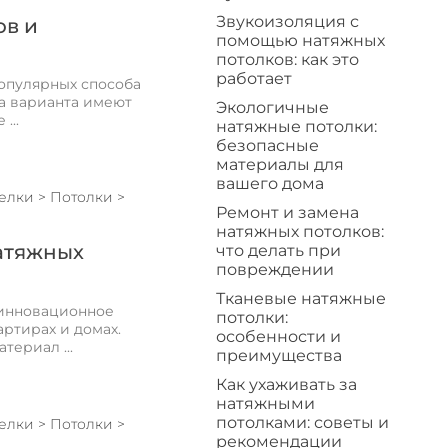
Звукоизоляция с
ов и
помощью натяжных
потолков: как это
работает
опулярных способа
а варианта имеют
Экологичные
...
натяжные потолки:
безопасные
материалы для
вашего дома
делки
>
Потолки
>
Ремонт и замена
натяжных потолков:
атяжных
что делать при
повреждении
Тканевые натяжные
 инновационное
потолки:
ртирах и домах.
особенности и
ериал ...
преимущества
Как ухаживать за
натяжными
потолками: советы и
делки
>
Потолки
>
рекомендации