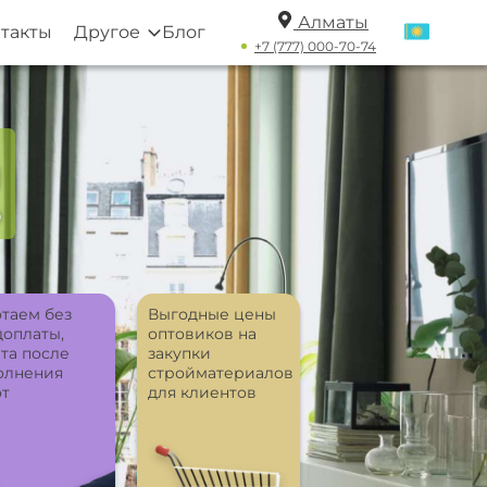
Алматы
такты
Другое
Блог
+7 (777) 000-70-74
а
ю
таем без
Выгодные цены
доплаты,
оптовиков на
та после
закупки
олнения
стройматериалов
от
для клиентов