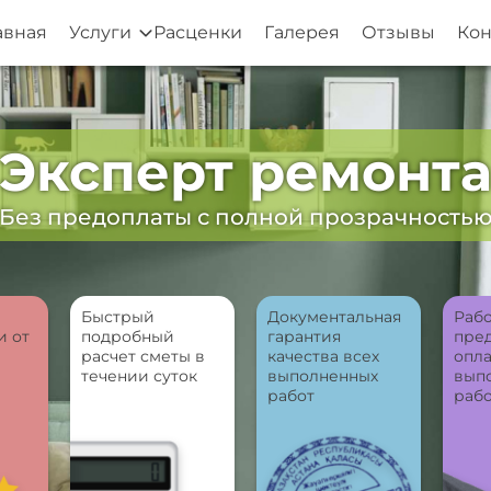
авная
Услуги
Расценки
Галерея
Отзывы
Кон
Эксперт ремонт
Без предоплаты с полной прозрачность
Быстрый
Документальная
Рабо
и от
подробный
гарантия
пре
расчет сметы в
качества всех
опла
течении суток
выполненных
вып
работ
раб